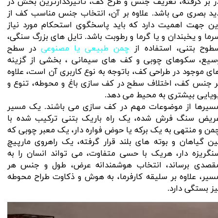
ر بر گرفته، تعریف جنس و طرح کف، تاثیرگذارترین بخش در
ید بصری می باشد. علاوه بر آن، انتخاب جنس مناسب کف از
ین جهت اهمیت دارد که باید پاسخگوی استحکام مورد نیاز
رما و یخبندان و یا گرما و رطوبت باشد. تایل های بزرگ سنگی،
طوح بتنی، استفاده از
چمن طبیعی یا مصنوعی
در سطح
سیع، سکوهای چوبی و کف های سیمانی ، بخشی از گزینه
ای موجود در طراحی کف، باتوجه به نوع کاربری آن است، علاوه
ر جنس کف، اختلاف سطح در کف سازی باغ و محوطه، تنوع و
ویایی بیشتری به محیط می دهد.
سیرها از موضوعات مهم در کف سازی می باشند. یک مسیر
ریض سنگ فرش شده، یک راه باریک بتنی ترکیب شده با
من و منتهی به یک برکه یا حوض فواره دار، یک معبر چوبی که
ین گیاهان و بوته های بلند قرار گرفته، یک راهروی مارپیچ
نگریزه دار، هریک با حسی متفاوت، می تواند انسان را به
قصدی برساند، انتخاب هوشمندانه عرض، طول و جنس هر
سیر، علاوه بر سلیقه کارفرما، به هوش و ذکاوت طراح محوطه
یز بستگی دارد.