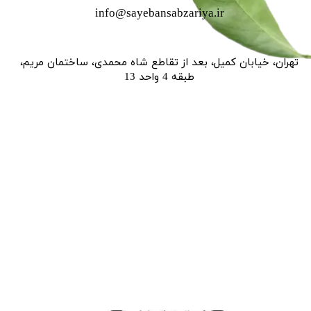
info@sayebansabzariya.ir
تهران، خیابان کمیل، بعد از تقاطع شاه محمدی، ساختمان مریم،
طبقه 4 واحد 13