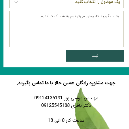
ثبت
جهت مشاوره رایگان همین حالا با ما تماس بگیرید.
مهندس موسی پور 09124136191
دکتر باقری 09125545188
ساعت کار 8 الی 18