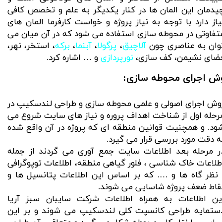
یدمان این المان ها در کنار یکدیگر به علم و تخصص کافی
یاز دارد با توجه به نیاز پروژه و خواست کارفرما المان های
تفاوتی در محوطه سازی استفاده می شود که در آن میان می
وان به عناصری چون
آلاچیق
،
پرگولا
،
آبنما
،
برکه
، استخر، نهر،
ضای نشیمن، کف سازی،
نورپردازی
و … اشاره کرد.
ش اجرای محوطه سازی:
وش اجرای اصولی و علمی محوطه سازی و
طراحی لندسکیپ
در
رحله اول از شناخت اهداف پروره و نیاز های سایت شروع می
ود. و همچنیت قوانین منطقه ای که پروژه در آن واقع شده
ه دقت مورد بررسی قرار می گیرد.
ر مرحله بعد اطلاعات سایت جمع آوری می گردند از جمله
طلاعات خاک شناسی ، فلور گیاهی منطقه، اطلاعات توپوگرافی
 نظر گاه ها و …. که بر اساس این اطلاعات پتانسیل ها و
قاط ضعف پروژه شاسایی می شوند.
ین اطلاعات به همراه اطلاعات
شرکت سایبان سبز آریا
ستمایه طراحی کانسپت کلی لندسکیپ می شوند و بر این