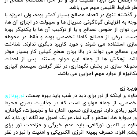
ه ارمغان می آورد، اهمیت دارد و در آخر، استحکام مصالح از
ظر شرایط اقلیمی مهم می باشد.
ر گذشته تنوع در تعداد مصالح بسیار کمتر بوده، ولی امروزه با
وجه به افزایش گوناگونی متریال ها و سهولت در اجرای آن ها،
ی توان از خلوص مصالح و یا از ترکیب آن ها با یکدیگر بهره
ست. برخی از مصالح کاملا تخصصی بوده و فقط در محوطه
ازی استفاده می شوند و مورد کاربرد دیگری ندارند. شناخت
ین مصالح می تواند در بالا بردن سطح کیفی کار بسیار موثر
اشد. زهکش ها از جمله این موارد هستند. پس از احداث
حوطه سازی در بخش نگهداری، در نظر گرفتن سیستم آبیاری
کانیزه از موارد مهم اجرایی می باشد.
ورپردازی
لاوه بر اینکه از نور برای دید در شب باید بهره جست،
نورپردازی
خصصی، از جمله مواردی است که در جذابیت بصری محیط
اثیر زیادی دارد. نورپردازی مسیر، المان ها و تجهیزات، گیاهان،
ور دیواره ها، استخر و آب نما، هریک اصول جداگانه ای دارد که
لاوه بر تامین نورکافی، باید عدم خیرگی و مزاحمت نور برای
شم افراد، مصرف بهینه انرژی الکتریکی و امنیت را نیز در نظر