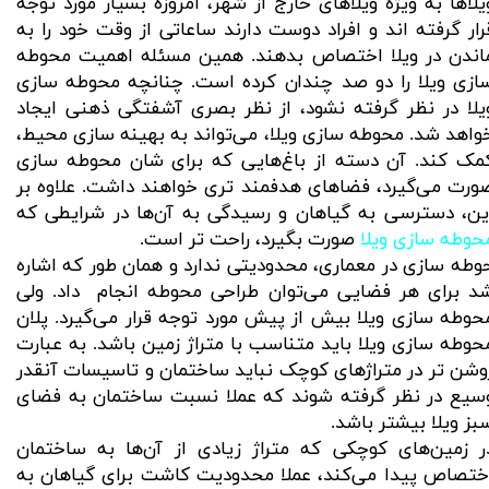
یلاها به ویژه ویلاهای خارج از شهر، امروزه بسیار مورد توجه
رار گرفته اند و افراد دوست دارند ساعاتی از وقت خود را به
اندن در ویلا اختصاص بدهند. همین مسئله اهمیت محوطه
ازی ویلا را دو صد چندان کرده است. چنانچه محوطه سازی
یلا در نظر گرفته نشود، از نظر بصری آشفتگی ذهنی ایجاد
واهد شد. محوطه سازی ویلا، می‌­تواند به بهینه سازی محیط،
مک کند. آن دسته از باغ‌هایی که برای شان محوطه سازی
ورت می‌گیرد، فضاهای هدفمند تری خواهند داشت. علاوه بر
ین، دسترسی به گیاهان و رسیدگی به آن‌ها در شرایطی که
حوطه سازی ویلا
صورت بگیرد، راحت تر است.
وطه سازی در معماری، محدودیتی ندارد و همان طور که اشاره
د برای هر فضایی می‌توان طراحی محوطه انجام داد. ولی
حوطه سازی ویلا بیش از پیش مورد توجه قرار می‌گیرد. پلان
حوطه سازی ویلا باید متناسب با متراژ زمین باشد. به عبارت
وشن تر در متراژهای کوچک نباید ساختمان و تاسیسات آنقدر
سیع در نظر گرفته شوند که عملا نسبت ساختمان به فضای
بز ویلا بیشتر باشد.
ر زمین‌های کوچکی که متراژ زیادی از آن‌ها به ساختمان
ختصاص پیدا می‌کند، عملا محدودیت کاشت برای گیاهان به