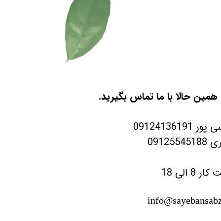
مین حالا با ما تماس بگیرید.
0912413619
091255
ر 8 الی 18
info@sayebansabz