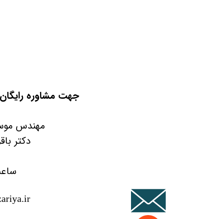
جهت مشاوره رایگان ه
مهندس موسی پور 1
دکتر باقری 45188
ساعت کا
ariya.ir