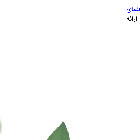
فضای
رائه