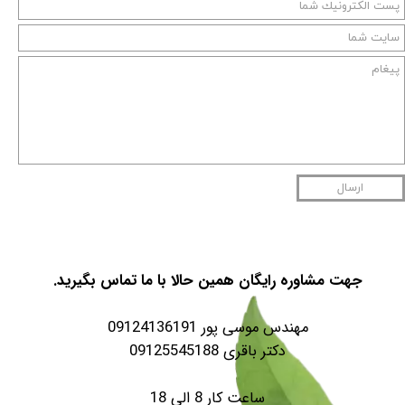
ارسال
جهت مشاوره رایگان همین حالا با ما تماس بگیرید.
مهندس موسی پور 09124136191
دکتر باقری 09125545188
ساعت کار 8 الی 18