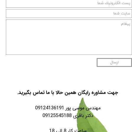
ارسال
جهت مشاوره رایگان همین حالا با ما تماس بگیرید.
مهندس موسی پور 09124136191
دکتر باقری 09125545188
ساعت کار 8 الی 18