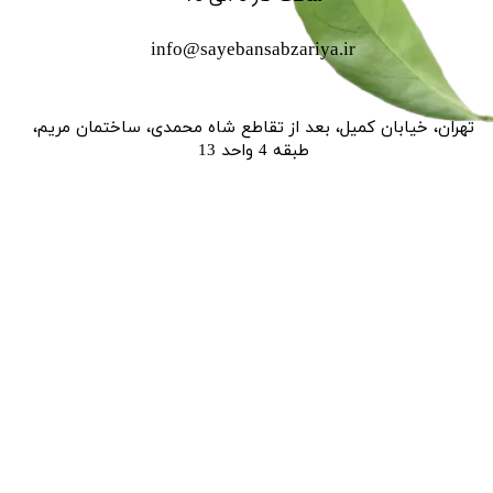
info@sayebansabzariya.ir
تهران، خیابان کمیل، بعد از تقاطع شاه محمدی، ساختمان مریم،
طبقه 4 واحد 13