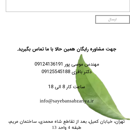
ارسال
جهت مشاوره رایگان همین حالا با ما تماس بگیرید.
مهندس موسی پور 09124136191
دکتر باقری 09125545188
ساعت کار 8 الی 18
info@sayebansabzariya.ir
تهران، خیابان کمیل، بعد از تقاطع شاه محمدی، ساختمان مریم،
طبقه 4 واحد 13