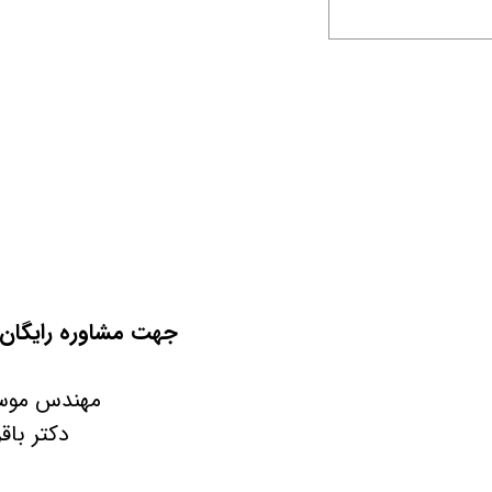
جهت مشاوره رایگان ه
مهندس موسی پور 1
دکتر باقری 45188