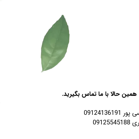
مین حالا با ما تماس بگیرید.
0912413619
091255