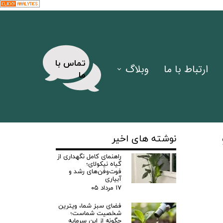
​تماس با
ارتباط با ما
وبلاگ
ما
مقالات
ی سبز
فیلم ها
نوشته های اخیر
راهنمای کامل نگهداری از
اخبار
گیاه نیکولای؛
فوت‌وفن‌های رشد و
آبیاری
۱۷ مرداد ۰۵
فضای سبز شما، ویترین
شخصیت شماست؛
چگونه از این سرمایه